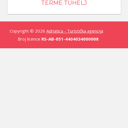
TERME TUHELJ
Copyright © 2026
Adriatica - Turistička agencija
Broj licence
RS-AB-051-4404034000008