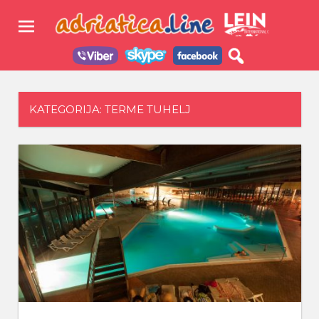
Skip
Adri
to
content
–
Turi
KATEGORIJA: TERME TUHELJ
Agen