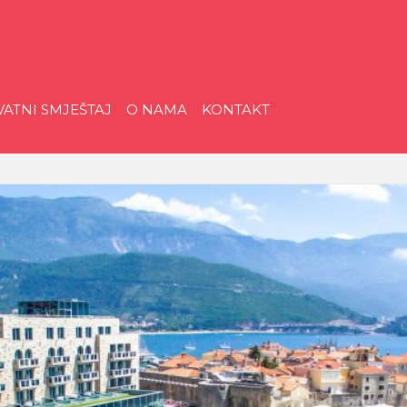
riatica
VATNI SMJEŠTAJ
O NAMA
KONTAKT
ristička
gencija