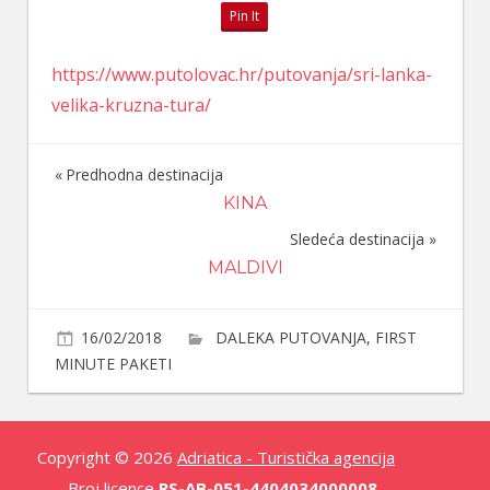
Pin It
https://www.putolovac.hr/putovanja/sri-lanka-
velika-kruzna-tura/
Predhodna destinacija
Navigacija
KINA
članaka
Sledeća destinacija
MALDIVI
16/02/2018
DALEKA PUTOVANJA
,
FIRST
MINUTE PAKETI
Copyright © 2026
Adriatica - Turistička agencija
Broj licence
RS-AB-051-4404034000008