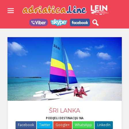
Skip
Adri
to
content
–
Turi
Agen
ŠRI LANKA
PODIJELI DESTINACIJU NA
Facebook
Twitter
Google+
WhatsApp
LinkedIn