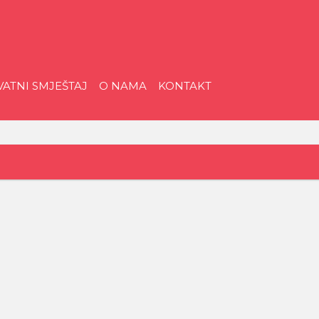
riatica
VATNI SMJEŠTAJ
O NAMA
KONTAKT
ristička
gencija