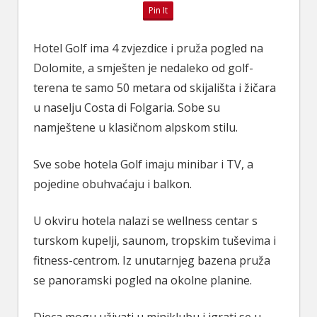
Pin It
Hotel Golf ima 4 zvjezdice i pruža pogled na
Dolomite, a smješten je nedaleko od golf-
terena te samo 50 metara od skijališta i žičara
u naselju Costa di Folgaria. Sobe su
namještene u klasičnom alpskom stilu.
Sve sobe hotela Golf imaju minibar i TV, a
pojedine obuhvaćaju i balkon.
U okviru hotela nalazi se wellness centar s
turskom kupelji, saunom, tropskim tuševima i
fitness-centrom. Iz unutarnjeg bazena pruža
se panoramski pogled na okolne planine.
Djeca mogu uživati u miniklubu i igrati se u