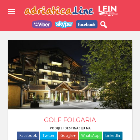
Skip
Adri
to
content
–
Turi
Agen
GOLF FOLGARIA
PODIJELI DESTINACIJU NA
Facebook
Twitter
Google+
WhatsApp
LinkedIn