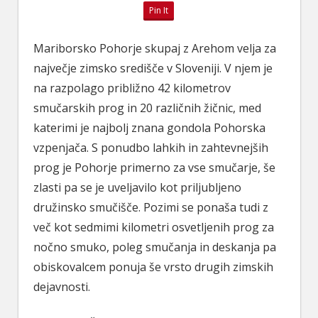
Pin It
Mariborsko Pohorje skupaj z Arehom velja za
največje zimsko središče v Sloveniji. V njem je
na razpolago približno 42 kilometrov
smučarskih prog in 20 različnih žičnic, med
katerimi je najbolj znana gondola Pohorska
vzpenjača. S ponudbo lahkih in zahtevnejših
prog je Pohorje primerno za vse smučarje, še
zlasti pa se je uveljavilo kot priljubljeno
družinsko smučišče. Pozimi se ponaša tudi z
več kot sedmimi kilometri osvetljenih prog za
nočno smuko, poleg smučanja in deskanja pa
obiskovalcem ponuja še vrsto drugih zimskih
dejavnosti.