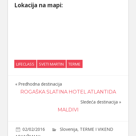
Lokacija na mapi:
LIFECLASS
SVETI MARTIN
TERME
Predhodna destinacija
Navigacija
ROGAŠKA SLATINA HOTEL ATLANTIDA
članaka
Sledeća destinacija
MALDIVI
02/02/2016
Slovenija
,
TERME I VIKEND