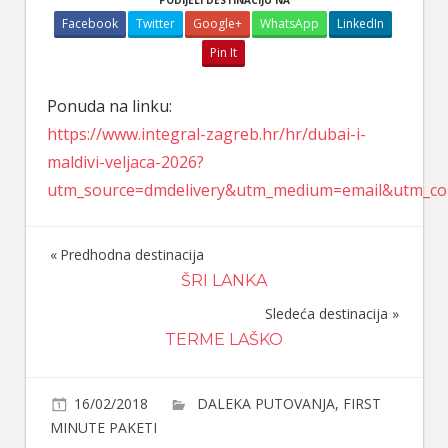
PODIJELI DESTINACIJU NA
Facebook
Twitter
Google+
WhatsApp
LinkedIn
Pin It
Ponuda na linku:
https://www.integral-zagreb.hr/hr/dubai-i-
maldivi-veljaca-2026?
utm_source=dmdelivery&utm_medium=email&utm_co
Predhodna destinacija
Navigacija
ŠRI LANKA
članaka
Sledeća destinacija
TERME LAŠKO
16/02/2018
DALEKA PUTOVANJA
,
FIRST
MINUTE PAKETI