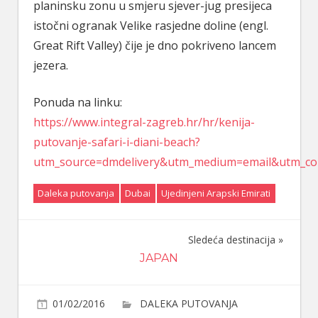
planinsku zonu u smjeru sjever-jug presijeca
istočni ogranak Velike rasjedne doline (engl.
Great Rift Valley) čije je dno pokriveno lancem
jezera.
Ponuda na linku:
https://www.integral-zagreb.hr/hr/kenija-
putovanje-safari-i-diani-beach?
utm_source=dmdelivery&utm_medium=email&utm_co
Daleka putovanja
Dubai
Ujedinjeni Arapski Emirati
Sledeća destinacija
Navigacija
JAPAN
članaka
01/02/2016
DALEKA PUTOVANJA