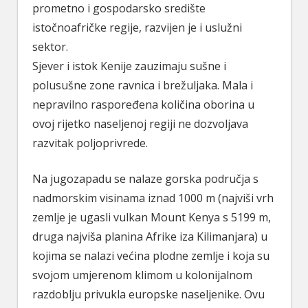
prometno i gospodarsko središte
istočnoafričke regije, razvijen je i uslužni
sektor.
Sjever i istok Kenije zauzimaju sušne i
polusušne zone ravnica i brežuljaka. Mala i
nepravilno raspoređena količina oborina u
ovoj rijetko naseljenoj regiji ne dozvoljava
razvitak poljoprivrede.
Na jugozapadu se nalaze gorska područja s
nadmorskim visinama iznad 1000 m (najviši vrh
zemlje je ugasli vulkan Mount Kenya s 5199 m,
druga najviša planina Afrike iza Kilimanjara) u
kojima se nalazi većina plodne zemlje i koja su
svojom umjerenom klimom u kolonijalnom
razdoblju privukla europske naseljenike. Ovu