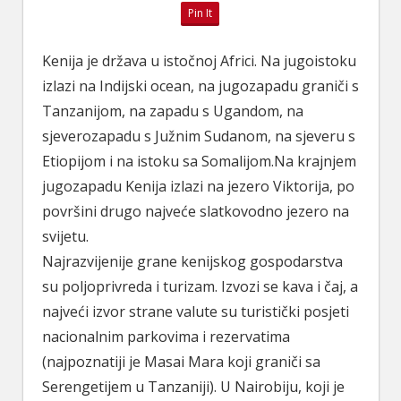
Pin It
Kenija je država u istočnoj Africi. Na jugoistoku
izlazi na Indijski ocean, na jugozapadu graniči s
Tanzanijom, na zapadu s Ugandom, na
sjeverozapadu s Južnim Sudanom, na sjeveru s
Etiopijom i na istoku sa Somalijom.Na krajnjem
jugozapadu Kenija izlazi na jezero Viktorija, po
površini drugo najveće slatkovodno jezero na
svijetu.
Najrazvijenije grane kenijskog gospodarstva
su poljoprivreda i turizam. Izvozi se kava i čaj, a
najveći izvor strane valute su turistički posjeti
nacionalnim parkovima i rezervatima
(najpoznatiji je Masai Mara koji graniči sa
Serengetijem u Tanzaniji). U Nairobiju, koji je