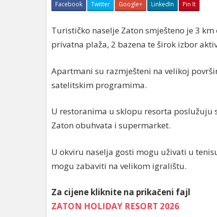
Facebook
Twitter
Google+
LinkedIn
Pin It
Turističko naselje Zaton smješteno je 3 km
privatna plaža, 2 bazena te širok izbor aktiv
Apartmani su razmješteni na velikoj površ
satelitskim programima.
U restoranima u sklopu resorta poslužuju se
Zaton obuhvata i supermarket.
U okviru naselja gosti mogu uživati u tenisu
mogu zabaviti na velikom igralištu.
Za cijene kliknite na prikačeni fajl
ZATON HOLIDAY RESORT 2026