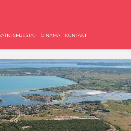
riatica
VATNI SMJEŠTAJ
O NAMA
KONTAKT
ristička
gencija