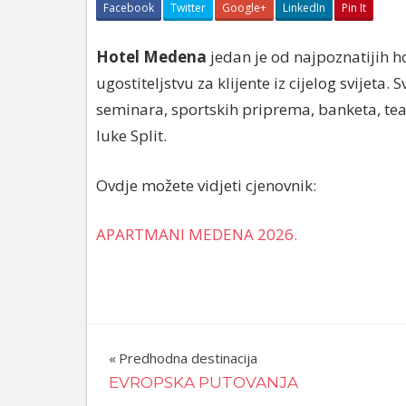
Facebook
Twitter
Google+
LinkedIn
Pin It
Hotel Medena
jedan je od najpoznatijih 
ugostiteljstvu za klijente iz cijelog svijet
seminara, sportskih priprema, banketa, tea
luke Split.
Ovdje možete vidjeti cjenovnik:
APARTMANI MEDENA 2026.
Navigacija
Predhodna destinacija
EVROPSKA PUTOVANJA
članaka