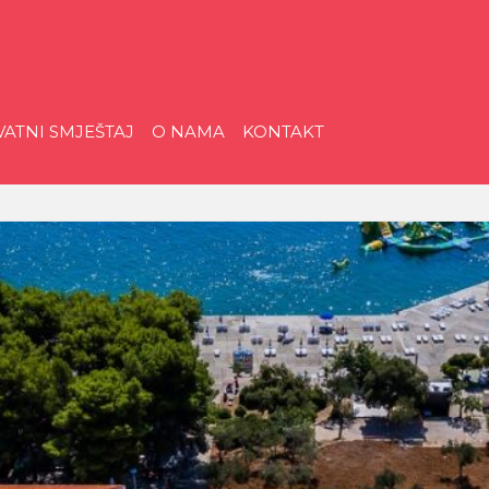
riatica
VATNI SMJEŠTAJ
O NAMA
KONTAKT
ristička
gencija