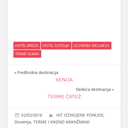
HOTEL BREZA
HOTEL SOTELIJA
SLOVENIA WELLNESS
TERME OLIMIA
Predhodna destinacija
Navigacija
KENIJA
članaka
Sledeća destinacija
TERME ČATEŽ
02/02/2016
HIT IZDVOJENE PONUDE
,
Slovenija
,
TERME I VIKEND ARANŽMANI